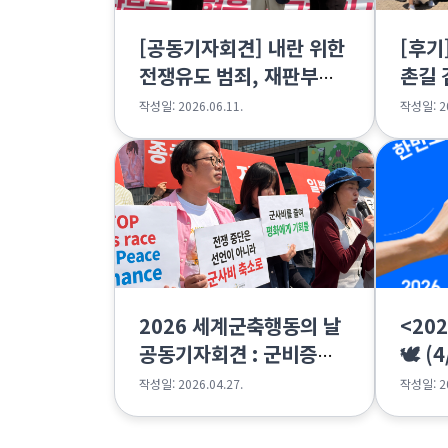
[공동기자회견] 내란 위한
[후기
전쟁유도 범죄, 재판부는
촌길 
중형을 선고하라
작성일: 2026.06.11.
작성일: 20
2026 세계군축행동의 날
<20
공동기자회견 : 군비증강
🕊 (4
의 종착역은 전쟁일뿐🚫
작성일: 2026.04.27.
작성일: 20