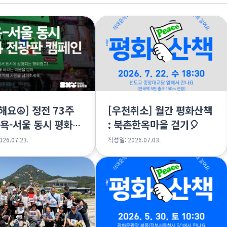
해요☮️] 정전 73주
[우천취소] 월간 평화산책
뉴욕-서울 동시 평화
: 북촌한옥마을 걷기🎈
판 캠페인
26.07.23.
작성일: 2026.07.03.