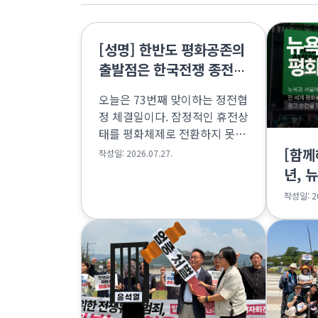
[성명] 한반도 평화공존의
출발점은 한국전쟁 종전과
평화협정 체결
오늘은 73번째 맞이하는 정전협
정 체결일이다. 잠정적인 휴전상
태를 평화체제로 전환하지 못한
채로 73년째 전쟁을 이어오고
[함께
작성일: 2026.07.27.
있다는 뜻이다. 냉전시대에 분단
년, 
과 전쟁에 휘말렸던 남과 북은
전광
작성일: 20
탈냉전 시대에도 적대관계와 군
사적 대결상태를 해결하지 못했
다. 2018-19년 남...