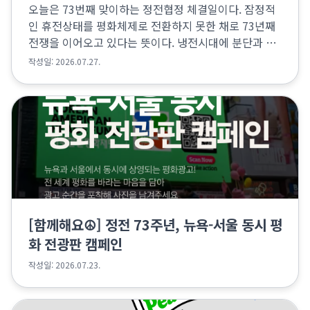
오늘은 73번째 맞이하는 정전협정 체결일이다. 잠정적
인 휴전상태를 평화체제로 전환하지 못한 채로 73년째
전쟁을 이어오고 있다는 뜻이다. 냉전시대에 분단과 전
쟁에 휘말렸던 남과 북은 탈냉전 시대에도 적대관계와
작성일: 2026.07.27.
군사적 대결상태를 해결하지 못했다. 2018-19년 남...
[함께해요☮️] 정전 73주년, 뉴욕-서울 동시 평
화 전광판 캠페인
작성일: 2026.07.23.