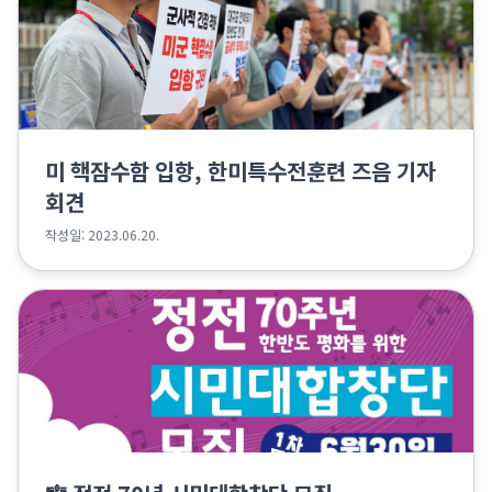
미 핵잠수함 입항, 한미특수전훈련 즈음 기자
회견
작성일: 2023.06.20.