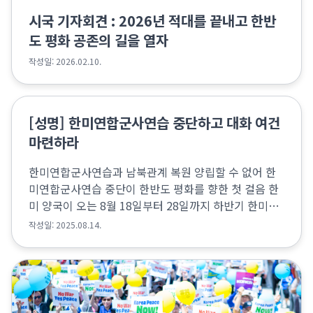
시국 기자회견 : 2026년 적대를 끝내고 한반
도 평화 공존의 길을 열자
작성일: 2026.02.10.
[성명] 한미연합군사연습 중단하고 대화 여건
마련하라
한미연합군사연습과 남북관계 복원 양립할 수 없어 한
미연합군사연습 중단이 한반도 평화를 향한 첫 걸음 한
미 양국이 오는 8월 18일부터 28일까지 하반기 한미연
합군사연습 ‘을지프리덤실드(UFS)’를 진행할 예정이다.
작성일: 2025.08.14.
국방부는 폭염 등으로 인해 일부 야외기동훈련(FT...