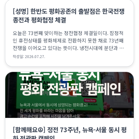
[성명] 한반도 평화공존의 출발점은 한국전쟁
종전과 평화협정 체결
오늘은 73번째 맞이하는 정전협정 체결일이다. 잠정적
인 휴전상태를 평화체제로 전환하지 못한 채로 73년째
전쟁을 이어오고 있다는 뜻이다. 냉전시대에 분단과 전
쟁에 휘말렸던 남과 북은 탈냉전 시대에도 적대관계와
작성일: 2026.07.27.
군사적 대결상태를 해결하지 못했다. 2018-19년 남...
[함께해요☮️] 정전 73주년, 뉴욕-서울 동시 평
화 전광판 캠페인