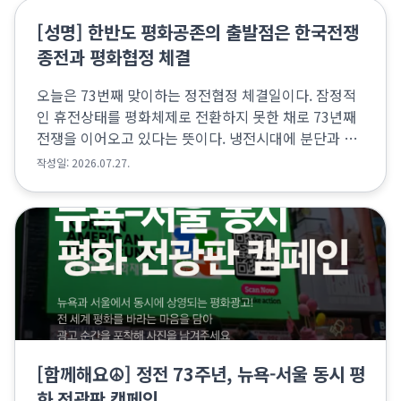
[성명] 한반도 평화공존의 출발점은 한국전쟁
종전과 평화협정 체결
오늘은 73번째 맞이하는 정전협정 체결일이다. 잠정적
인 휴전상태를 평화체제로 전환하지 못한 채로 73년째
전쟁을 이어오고 있다는 뜻이다. 냉전시대에 분단과 전
쟁에 휘말렸던 남과 북은 탈냉전 시대에도 적대관계와
작성일: 2026.07.27.
군사적 대결상태를 해결하지 못했다. 2018-19년 남...
[함께해요☮️] 정전 73주년, 뉴욕-서울 동시 평
화 전광판 캠페인