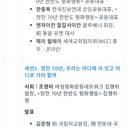
0년 한반도 평화행동> 공동대표
한충목
한국진보연대 상임공동대표, <
정전 70년 한반도 평화행동> 공동대표
엔자이칸 잘갈사이칸
블루배너 회장,
前 몽골 유엔 대사
제리 필레이
세계교회협의회(WCC) 총
무
- 온라인
세션1. 정전 70년, 우리는 어디에 서 있고 어
디로 가야 할까
사회 : 조영미
여성평화운동네트워크 집행위
원장, <정전 70년 한반도 평화행동> 집행위
원
발표
김준형
前 국립외교원장, 現 한동대 국