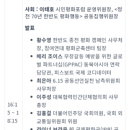
사회 : 이태호
시민평화포럼 운영위원장, <정
전 70년 한반도 평화행동> 공동집행위원장
발표
황수영
한반도 종전 평화 캠페인 사무처
장, 참여연대 평화군축센터 팀장
메리 조이스
무장갈등 예방을 위한 글로
벌 파트너십(GPPAC) 동북아시아 연락
담당관, 피스보트 국제 코디네이터
최은아
6.15 공동선언실천 남측위원회
사무처장
이주성
대북협력민간단체협의회 사무
16:1
총장
5 ~ 1
김홍걸
더불어민주당 국회의원, 국회 외
8:15
교통일위원회 위원
라이너 브라운
前 국제평화국(IPB) 공