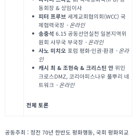
동회장 & 상임이사
피터 프루브
세계교회협의회(WCC) 국
제협력국장
- 온라인
송충석
6.15 공동선언실천 일본지역위
원회 사무국 부국장
- 온라인
사노 미치오
포럼 평화·인권·환경
- 온라
인
캐시 최 & 조현숙 & 크리스틴 안
위민
크로스DMZ, 코리아피스나우 풀뿌리 네
트워크
- 온라인
전체 토론
공동주최 : 정전 70년 한반도 평화행동, 국회 평화외교