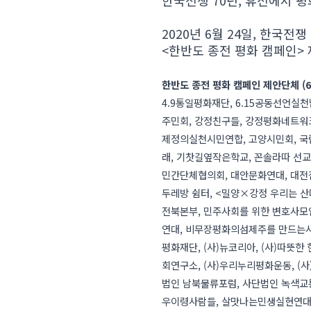
한국전쟁 70년, 휴전에서 평
2020년 6월 24일, 한국전
<한반도 종전 평화 캠페인>
한반도 종전 평화 캠페인 제안단체 (6월
4.9통일평화재단, 6.15공동선언
주민회, 강정친구들, 강정평화네트워
제정의실천시민연합, 고양시민회, 국
래, 기찻길옆작은학교, 꼰솔라따 선
민간단체협의회, 대안문화연대, 대
두레방 쉼터, <밀양×강정 우리는 
전북본부, 민주사회를 위한 변호사모
연대, 비무장평화의섬제주를 만드는사
평화재단, (사)뉴코리아, (사)따뜻
회연구소, (사)우리누리평화운동, (사)
법인 남북물류포럼, 사단법인 녹색교
우이령사람들, 살맛나는민생실현연대,