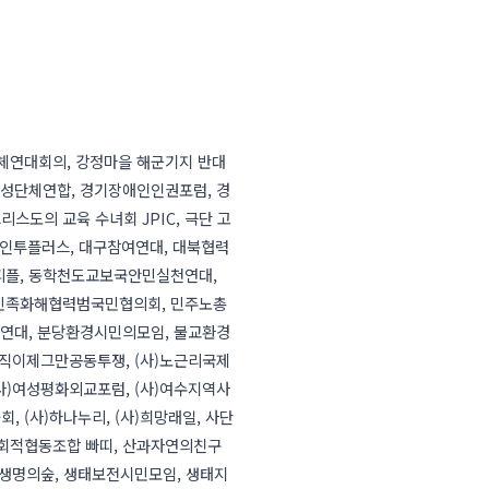
체연대회의, 강정마을 해군기지 반대
여성단체연합, 경기장애인인권포럼, 경
도의 교육 수녀회 JPIC, 극단 고
다인투플러스, 대구참여연대, 대북협력
피플, 동학천도교보국안민실천연대,
, 민족화해협력범국민협의회, 민주노총
여연대, 분당환경시민의모임, 불교환경
직이제그만공동투쟁, (사)노근리국제
(사)여성평화외교포럼, (사)여수지역사
, (사)하나누리, (사)희망래일, 사단
사회적협동조합 빠띠, 산과자연의친구
 생명의숲, 생태보전시민모임, 생태지