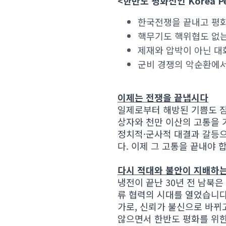
<한반도 평화선언 Korea Pea
한국전쟁을 끝내고 평
핵무기도 핵위협도 없
제재와 압박이 아닌 대
군비 경쟁의 악순환에서
이제는 전쟁을 끝냅시다
일제로부터 해방된 기쁨도 잠
상자와 천만 이산의 고통을 
정치적·군사적 대결과 갈등으
다. 이제 그 고통을 끝내야 
다시 적대와 불안이 지배하
냉전이 끝난 30년 전 남북
류 협력의 시대를 열었습니다.
가로, 신뢰가 불신으로 바뀌
않으면서 한반도 평화를 위한