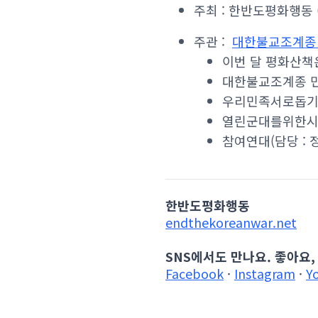
주최 : 한반도평화행동 (
주관 :
대한불교조계종
이번 달 평화산책
대한불교조계종 민족공
우리민족서로돕기운동(담
열린군대를위한시민연대(
참여연대(담당 : 정경
한반도평화행동
endthekoreanwar.net
SNS에서도 만나요. 좋아요,
Facebook
·
Instagram
·
Y