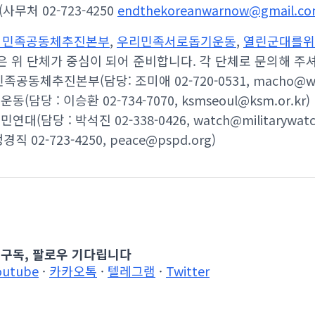
사무처 02-723-4250
endthekoreanwarnow@gmail.c
 민족공동체추진본부
,
우리민족서로돕기운동
,
열린군대를위
은 위 단체가 중심이 되어 준비합니다. 각 단체로 문의해 주
동체추진본부(담당: 조미애 02-720-0531, macho@we
당 : 이승환 02-734-7070, ksmseoul@ksm.or.kr)
담당 : 박석진 02-338-0426, watch@militarywatch.
직 02-723-4250, peace@pspd.org)
 구독, 팔로우 기다립니다
outube
·
카카오톡
·
텔레그램
·
Twitter