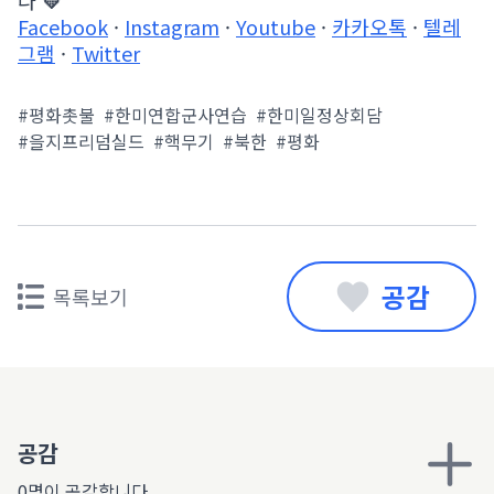
다
💛
Facebook
·
Instagram
·
Youtube
·
카카오톡
·
텔레
그램
·
Twitter
#평화촛불
#한미연합군사연습
#한미일정상회담
#을지프리덤실드
#핵무기
#북한
#평화
공감
목록보기
공감
0명이 공감합니다.