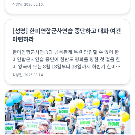
작성일: 2026.02.10.
[성명] 한미연합군사연습 중단하고 대화 여건
마련하라
한미연합군사연습과 남북관계 복원 양립할 수 없어 한
미연합군사연습 중단이 한반도 평화를 향한 첫 걸음 한
미 양국이 오는 8월 18일부터 28일까지 하반기 한미연
합군사연습 ‘을지프리덤실드(UFS)’를 진행할 예정이다.
작성일: 2025.08.14.
국방부는 폭염 등으로 인해 일부 야외기동훈련(FT...