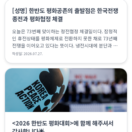
[성명] 한반도 평화공존의 출발점은 한국전쟁
종전과 평화협정 체결
오늘은 73번째 맞이하는 정전협정 체결일이다. 잠정적
인 휴전상태를 평화체제로 전환하지 못한 채로 73년째
전쟁을 이어오고 있다는 뜻이다. 냉전시대에 분단과 전
쟁에 휘말렸던 남과 북은 탈냉전 시대에도 적대관계와
작성일: 2026.07.27.
군사적 대결상태를 해결하지 못했다. 2018-19년 남...
<2026 한반도 평화대회>에 함께 해주셔서
감사합니다🌟