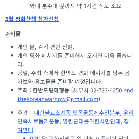
와대 분수대 앞까지 약 1시간 정도 소요
5월 평화산책 참가신청
준비물
개인 물, 걷기 편한 신발.
개인 평화 메시지를 준비해서 오시면 더욱 좋습니
다.
당일, 주최 측에서 한반도 평화 메시지를 담은 몸
자보와 홍보물을 준비할 예정입니다.
주최 : 한반도평화행동 (사무처 02-723-4250
end
thekoreanwarnow@gmail.com
)
주관 :
대한불교조계종 민족공동체추진본부
,
우리
민족서로돕기운동
,
열린군대를위한시민연대
,
참
여연대
이번 달 평화산책은 위 단체가 중심이 되어